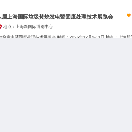
第八届上海国际垃圾焚烧发电暨固废处理技术展览会
地点：上海新国际博览中心
2026第八届上海国际垃圾焚烧发电暨固废处理技术展览会 时间
展-2026第34届深圳国际礼品及家居用品展览会
地点：深圳市宝安区福海街道展城路1号
礼品包装展，深圳礼品家居展，深圳消费电子展，深圳礼品跨境电商展 中
年4月和10月的黄金采购季，在深圳奉献中国最大的礼品及家居用品展
采购各种商务礼赠品及时尚消费品，买家包括代理商、分销商、批发商、
户。