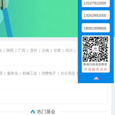
13127912000
13262892000
18001999868
南
陕西
广西
贵州
云南
甘肃
四川
青海
宁夏
居
服务业
机械工业
消费电子
办公用品
服装配饰
热门展会