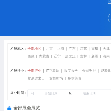
所属地区：
全部地区
北京
上海
广东
江苏
重庆
天津
西藏
内蒙古
辽宁
黑龙江
吉林
新疆
海南
所属行业：
全部行业
IT互联网
医疗医学
金融财经
能源化
贸易进出口
女性时尚
餐饮美食
举办时间：
至
全部展会展览